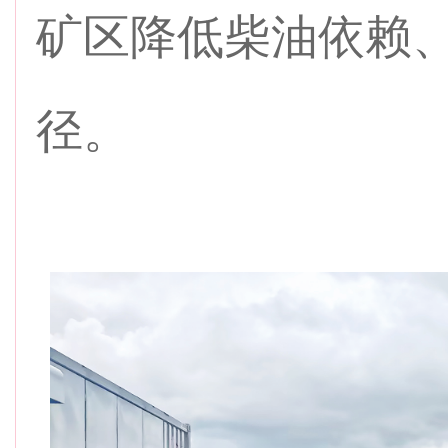
矿区降低柴油依赖
径。