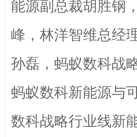
能源副总裁胡胜钢
峰，林洋智维总经
孙磊，蚂蚁数科战
蚂蚁数科新能源与
数科战略行业线新